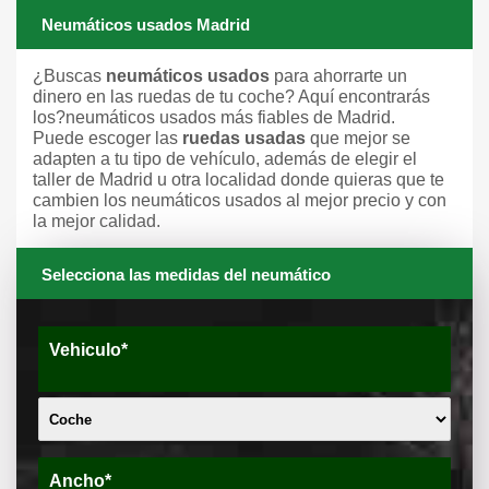
Neumáticos usados Madrid
¿Buscas
neumáticos usados
para ahorrarte un
dinero en las ruedas de tu coche? Aquí encontrarás
los?neumáticos usados más fiables de Madrid.
Puede escoger las
ruedas usadas
que mejor se
adapten a tu tipo de vehículo, además de elegir el
taller de Madrid u otra localidad donde quieras que te
cambien los neumáticos usados al mejor precio y con
la mejor calidad.
Selecciona las medidas del neumático
Vehiculo*
Ancho*