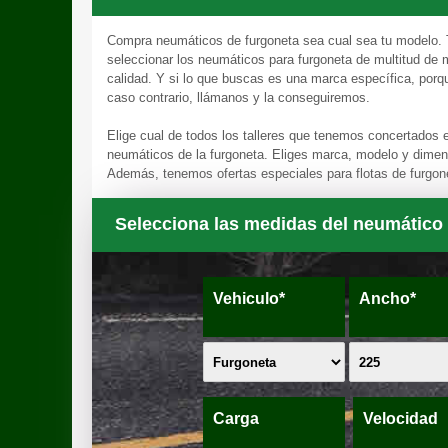
Compra neumáticos de furgoneta sea cual sea tu modelo.
seleccionar los neumáticos para furgoneta de multitud de m
calidad. Y si lo que buscas es una marca específica, porq
caso contrario, llámanos y la conseguiremos.
Elige cual de todos los talleres que tenemos concertados
neumáticos de la furgoneta. Eliges marca, modelo y dimen
Además, tenemos ofertas especiales para flotas de furgo
Selecciona las medidas del neumático
Vehiculo*
Ancho*
Carga
Velocidad