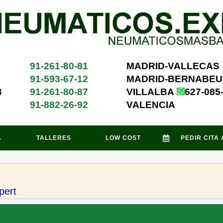
91-261-80-81
MADRID-VALLECAS
91-593-67-12
MADRID-BERNABEU
3
91-261-80-87
VILLALBA
627-085
91-882-26-92
VALENCIA
A
TALLERES
LOW COST
PEDIR CITA
pert