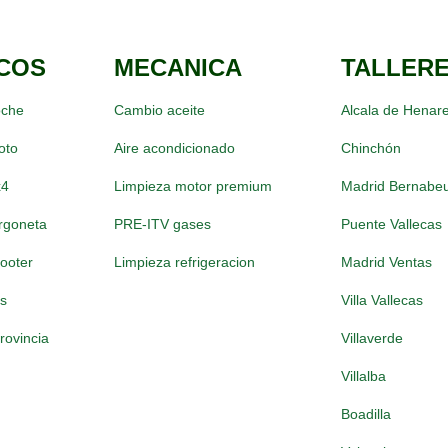
COS
MECANICA
TALLER
oche
Cambio aceite
Alcala de Henar
oto
Aire acondicionado
Chinchón
x4
Limpieza motor premium
Madrid Bernabe
rgoneta
PRE-ITV gases
Puente Vallecas
ooter
Limpieza refrigeracion
Madrid Ventas
as
Villa Vallecas
rovincia
Villaverde
Villalba
Boadilla