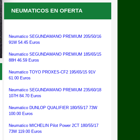
NEUMATICOS EN OFERTA
Neumatico SEGUNDAMANO PREMIUM 205/50/16
91W 54.45 Euros
Neumatico SEGUNDAMANO PREMIUM 185/65/15
88H 46.59 Euros
Neumatico TOYO PROXES-CF2 195/65/15 91V
61.00 Euros
Neumatico SEGUNDAMANO PREMIUM 235/60/18
107H 84.70 Euros
Neumatico DUNLOP QUALIFIER 180/55/17 73W
100.00 Euros
Neumatico MICHELIN Pilot Power 2CT 180/55/17
73W 119.00 Euros