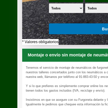
Bu
* Valores obligatorios
Montaje o envío sin montaje de neumát
Tenemos el servicio de montaje de neumáticos de furgoneta
nuestros talleres concertados junto con los neumáticos a ca
nuestra web, llámanos por teléfono al 91-883-43-50 y enco
Y si lo que prefieres es simplemente comprar online los ne
tienen todos los gastos incluidos (IVA, reciclaje y envío).
Insistimos en que se asegure con su Furgoneta delante y l
Igualmente le pedimos que chequee esta información la fi