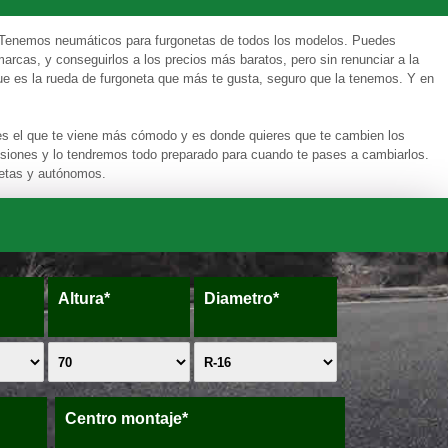
 Tenemos neumáticos para furgonetas de todos los modelos. Puedes
arcas, y conseguirlos a los precios más baratos, pero sin renunciar a la
ue es la rueda de furgoneta que más te gusta, seguro que la tenemos. Y en
 es el que te viene más cómodo y es donde quieres que te cambien los
siones y lo tendremos todo preparado para cuando te pases a cambiarlos.
netas y autónomos.
Altura*
Diametro*
Centro montaje*